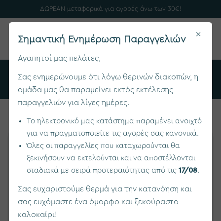
ΔΩΡΕΑΝ μεταφορικά για αγορές άνω των 30€!
×
0
Σημαντική Ενημέρωση Παραγγελιών
Αγαπητοί μας πελάτες,
Αρχική
Συμπληρώματα Διατροφής
Σας ενημερώνουμε ότι λόγω θερινών διακοπών, η
Ingenic® junior D3 + K2
ομάδα μας θα παραμείνει εκτός εκτέλεσης
παραγγελιών για λίγες ημέρες.
Το ηλεκτρονικό μας κατάστημα παραμένει ανοιχτό
για να πραγματοποιείτε τις αγορές σας κανονικά.
Όλες οι παραγγελίες που καταχωρούνται θα
ξεκινήσουν να εκτελούνται και να αποστέλλονται
σταδιακά με σειρά προτεραιότητας από τις
17/08
.
Σας ευχαριστούμε θερμά για την κατανόηση και
σας ευχόμαστε ένα όμορφο και ξεκούραστο
καλοκαίρι!