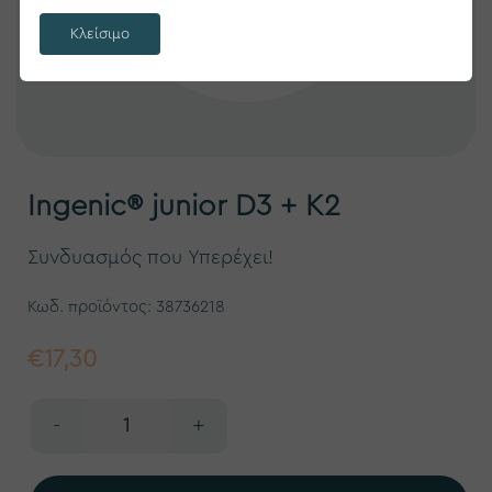
Κλείσιμο
Ingenic® junior D3 + K2
Συνδυασμός που Υπερέχει!
Κωδ. προϊόντος:
38736218
€17,30
-
+