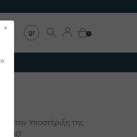
×
gr
0
δα
il
ΣΗ στην Υποστήριξη της
γείας!