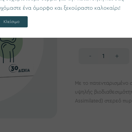
υχόμαστε ένα όμορφο και ξεκούραστο καλοκαίρι!
Κωδ. προϊόντος:
3100016
Κλείσιμο
€28,20
-
+
Με το πατενταρισμένο 
υψηλής βιοδιαθεσιμότητα
Assimilated) στερεό πυρ