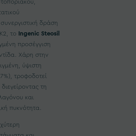
ωτοποριακού,
τατικού
 συνεργιστική δράση
K2, το
Ingenic Steosil
ιγμένη προσέγγιση
ντίδα. Χάρη στην
ιγμένη, ύψιστη
7%), τροφοδοτεί
 διεγείροντας τη
λαγόνου και
ική πυκνότητα.
αχύτερη
τάγματα και