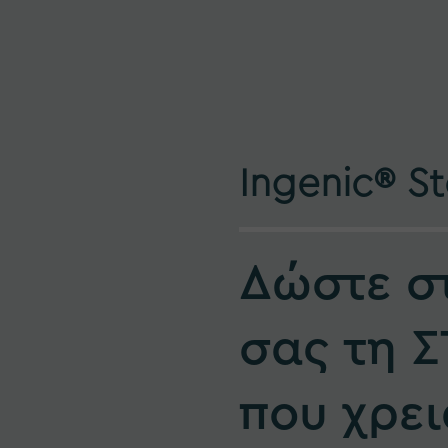
Ingenic® St
Δώστε σ
σας τη 
που χρει