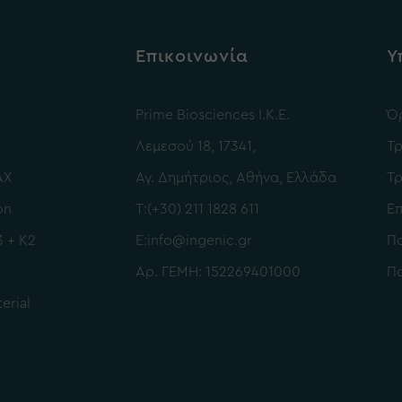
Επικοινωνία
Υ
Prime Biosciences I.K.E.
Όρ
Λεμεσού 18, 17341,
Τ
AX
Αγ. Δημήτριος, Αθήνα, Ελλάδα
Τ
on
Τ:
(+30) 211 1828 611
Ε
3 + K2
Ε:
info@ingenic.gr
Πο
Αρ. ΓΕΜΗ: 152269401000
Πο
erial