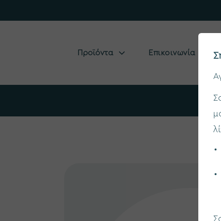
Προϊόντα
Επικοινωνία
Σ
Α
Σ
μ
λ
Σ