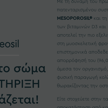
Με τη δύναμη του πρ
πατενταρισμένου συσ
MESOPOROSIL®
και τη
των βιταμινών D3 και 
αποτελεί την πιο εξελ
eosil
στη μυοσκελετική φρο
επιστημονικά αποδεδε
απορρόφησή του (96,0
το σώμα
άμεσα τον οργανισμό,
φυσική παραγωγή κολ
ΣΤΗΡΙΞΗ
θωρακίζοντας την οστ
άζεται!
Είτε στοχεύετε στην τ
αποκατάσταση από κα