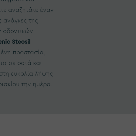
ίτε αναζητάτε έναν
ς ανάγκες της
ν οδοντικών
enic Steosil
ένη προστασία,
τα σε οστά και
ιστη ευκολία λήψης
δισκίου την ημέρα.