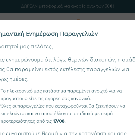
ΔΩΡΕΑΝ μεταφορικά για αγορές άνω των 30€!
ημαντική Ενημέρωση Παραγγελιών
γαπητοί μας πελάτες,
ας ενημερώνουμε ότι λόγω θερινών διακοπών, η ομά
Αρχική
Συμπληρώματα Διατροφής
Ingenic® Steosil
ας θα παραμείνει εκτός εκτέλεσης παραγγελιών για
ίγες ημέρες.
Το ηλεκτρονικό μας κατάστημα παραμένει ανοιχτό για να
πραγματοποιείτε τις αγορές σας κανονικά.
Ingenic® Steos
Όλες οι παραγγελίες που καταχωρούνται θα ξεκινήσουν να
εκτελούνται και να αποστέλλονται σταδιακά με σειρά
H ΝΕΑ ΠΡΟΣΕΓΓΙ
προτεραιότητας από τις
17/08
.
Μυοσκελετικής Υ
ας ευχαριστούμε θερμά για την κατανόηση και σας