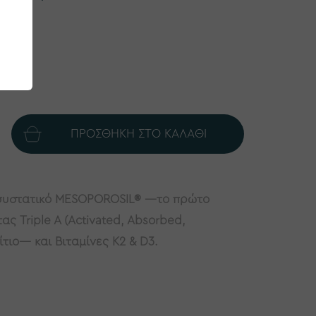
162
συστατικό MESOPOROSIL
®
—το πρώτο
ς Triple A (Activated, Absorbed,
ίτιο— και Βιταμίνες Κ2 & D3.