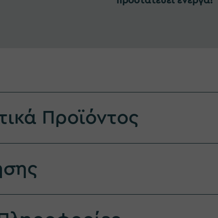
προστατεύει ενεργά!
τικά Προϊόντος
ήσης