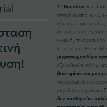
ial
To
Nanobox
δεν είναι
αποθήκευσης, είναι 
σύστημα προστασίας 
σταση
αντικειμένων σχεδια
υγιεινή, τη φρεσκάδα 
εινή
καινοτομία. Με τη δύ
μικροσωματιδίων αση
υση!
εξολοθρεύει πάνω απ
βακτηρίων και μυκητ
περιεχόμενό του φρέσκ
μεγαλύτερο χρονικό 
δεν αποθηκεύει απλώ