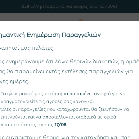
ΔΩΡΕΑΝ μεταφορικά για αγορές άνω των 30€!
ημαντική Ενημέρωση Παραγγελιών
γαπητοί μας πελάτες,
ας ενημερώνουμε ότι λόγω θερινών διακοπών, η ομά
ρχική
Σκεύη/ Δοχεία Φαγητού
Nanobox Antibacteri
ας θα παραμείνει εκτός εκτέλεσης παραγγελιών για
ίγες ημέρες.
Το ηλεκτρονικό μας κατάστημα παραμένει ανοιχτό για να
πραγματοποιείτε τις αγορές σας κανονικά.
Nanobox Antib
Όλες οι παραγγελίες που καταχωρούνται θα ξεκινήσουν να
εκτελούνται και να αποστέλλονται σταδιακά με σειρά
Η απόλυτη ασφά
προτεραιότητας από τις
17/08
.
και αντικειμένων
ας ευχαριστούμε θερμά για την κατανόηση και σας