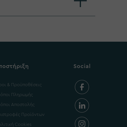
ποστήριξη
Social
οι & Προϋποθέσεις
ρόποι Πληρωμής
ρόποι Αποστολής
πιστροφές Προϊόντων
λιτική Cookies