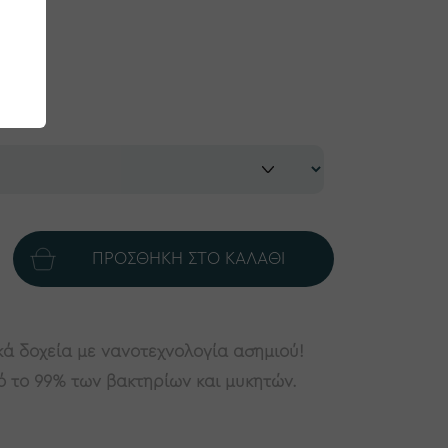
_
ά δοχεία με νανοτεχνολογία ασημιού!
 το 99% των βακτηρίων και μυκητών.