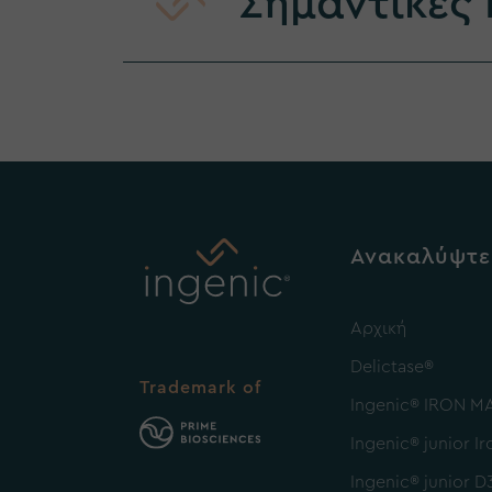
Σημαντικές
Ανακαλύψτε
Αρχική
Delictase®
Trademark of
Ingenic® IRON M
Ingenic® junior Ir
Ingenic® junior D