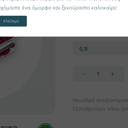
υχόμαστε ένα όμορφο και ξεκούραστο καλοκαίρι!
Κωδ. προϊόντος:
NA0530
Κλείσιμο
€
1
,40
-
+
Μοναδικά αντιβακτηριακ
Εξολοθρεύουν πάνω από