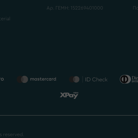
Αρ. ΓΕΜΗ: 152269401000
Πο
erial
s reserved.