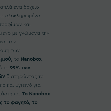
 απλά ένα δοχείο
ένα ολοκληρωμένο
τροφίμων και
σμένο με γνώμονα την
και την
ναμη των
μιού
, το
Nanobox
ό το
99% των
ών
διατηρώντας το
ο και υγιεινό για
διάστημα.
Το Nanobox
ς το φαγητό, το