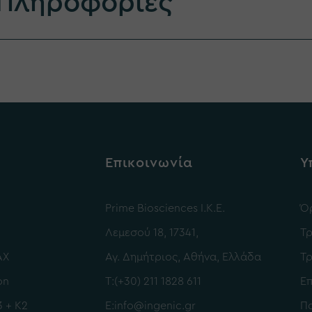
 Πληροφορίες
Επικοινωνία
Υ
Prime Biosciences I.K.E.
Όρ
Λεμεσού 18, 17341,
Τ
AX
Αγ. Δημήτριος, Αθήνα, Ελλάδα
Τ
on
Τ:
(+30) 211 1828 611
Ε
3 + K2
Ε:
info@ingenic.gr
Πο