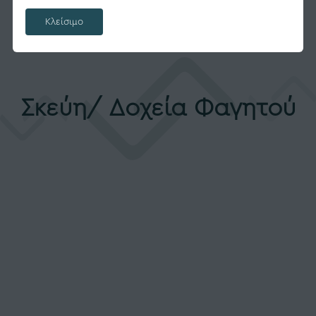
Κλείσιμο
Σκεύη/ Δοχεία Φαγητού